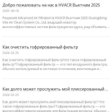
Добро пожаловать на нас в HVACR Вьетнам 2025
2025
09-18
Решения Advanced Air Filtration в HVACR Вьетнам 2025 Guangdong
Vite Air Clean System Co., Ltd, ведущий новатор
высокоэффективных систем фильтрации воздуха, рад объявить о
своем участии в престижной выставке HVACR Vietnam 2025.
Мероприятие состоится с 5 по 7 ноября, 2025 год.
Как очистить гофрированный фильтр
2026
02-25
Как очистить гофрированный фильтрЧто такое гофрированный
фильтр? Гофрированный фильтр — это тип воздушного фильтра,
обычно используемый в системах отопления, вентиляции и
кондиционирования, очистителях воздуха и других системах
фильтрации воздуха. Он состоит из материала (обычно
синтетического или полиэстера), который сложен в складки, что
значительно увеличивает его износостойкость.
Как долго может прослужить мой плиссированный фильтр?
2026
02-23
Как долго может прослужить мой плиссированный фильтр? Что
такое гофрированные фильтры? Гофрированный фильтр — это
высокоэффективное решение для фильтрации воздуха, обычно