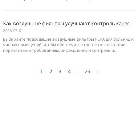
электроэнергию и предотвратить сбои системы.
Как воздушные фильтры улучшают контроль качества воздуха в больницах и чистых помещениях?
2026
07-01
Выбирайте подходящие воздушные фильтры HEPA для больниц и
чистых помещений, чтобы обеспечить строгое соответствие
нормативным требованиям, инфекционный контроль и
оптимальную безопасность.
1
2
3
4
...
26
»
подписка
почтовый ящик