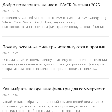
Добро пожаловать на нас в HVACR Вьетнам 2025
2025
09-18
Решения Advanced Air Filtration в HVACR Вьетнам 2025 Guangdong
Vite Air Clean System Co., Ltd, ведущий новатор
высокоэффективных систем фильтрации воздуха, рад объявить о
своем участии в престижной выставке HVACR Vietnam 2025.
Мероприятие состоится с 5 по 7 ноября, 2025 год.
Почему рукавные фильтры используются в промышленных и коммерческих системах вентиляции?
2026
06-25
Оптимизируйте промышленную систему отопления, вентиляции
и кондиционирования воздуха с помощью рукавных фильтров.
Сократите затраты на электроэнергию, продлите циклы
технического обслуживания и обеспечьте превосходное
качество воздуха.
Как выбрать воздушные фильтры для коммерческих систем отопления, вентиляции и кондиционирования воздуха?
2026
07-02
Узнайте, как выбрать правильный коммерческий фильтр AHU.
Сбалансируйте качество воздуха и производительность
вентиляторов, чтобы оптимизировать затраты на