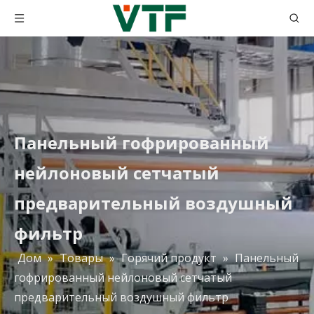
Панельный гофрированный
нейлоновый сетчатый
предварительный воздушный
фильтр
Дом
»
Товары
»
Горячий продукт
»
Панельный
гофрированный нейлоновый сетчатый
Контролируя загрязнение фильтры для покрасочной камеры из стекловолокна Фильтр кондиционера
Первичный гофрированный материал для воздушного фильтра / сырье для воздушного фильтра с металлической сеткой
предварительный воздушный фильтр