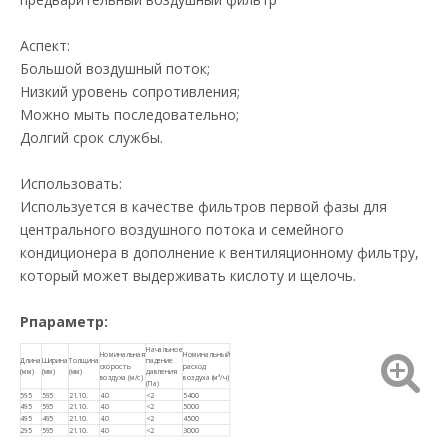
Аспект:
Большой воздушный поток;
Низкий уровень сопротивления;
Можно мыть последовательно;
Долгий срок службы.
Использовать:
Используется в качестве фильтров первой фазы для
центрального воздушного потока и семейного
кондиционера в дополнение к вентиляционному фильтру,
который может выдерживать кислоту и щелочь.
P
параметр:
Начальное
Номинальная
Номинальный
Длина
Ширина
Толщина
падение
скорость
расход
(мм)
(мм)
(мм)
давления
воздуха (м/с)
воздуха (м³/ч)
(Па)
595
595
21.10.
4.0
<2
5400
495
595
21.10.
4.0
<2
5000
495
495
21.10.
4.0
<2
4500
295
595
21.10.
4.0
<2
3000