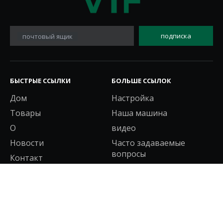
подписка
почтовый ящик
БЫСТРЫЕ ССЫЛКИ
БОЛЬШЕ ССЫЛОК
Дом
Настройка
Товары
Наша машина
О
видео
Новости
Часто задаваемые
вопросы
Контакт
НАШИ ПРОДУКТЫ
СВЯЖИТЕСЬ С НАМИ
Фильтр СМИ
Адрес завода: NO.23,
Chuangli Road,
Воздушный фильтр
Шанша, город Чанъань,