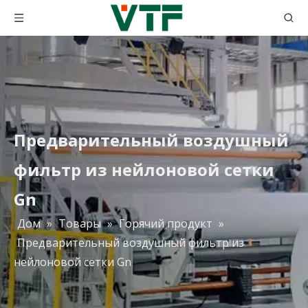
Предварительный воздушный
фильтр из нейлоновой сетки
Gn
Дом
»
Товары
»
Горячий продукт
»
Предварительный воздушный фильтр из
Плиссированный фильтр с активированным углем для фильтра HVAC
Плиссированный воздушный фильтр с активированным углем для удаления запаха
нейлоновой сетки Gn