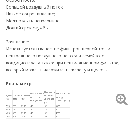
Большой воздушный поток;
Низкое сопротивление;
Можно мыть непрерывно;
Долгий срок службы.
Заявление:
Используется в качестве фильтров первой точки
центрального воздушного потока и семейного
кондиционера, а также при вентиляционном фильтре,
который может выдерживать кислоту и щелочь.
P
параметр:
Начальное
Номинальная
Номинальный
Длина
Ширина
Толщина
падение
скорость
расход
(мм)
(мм)
(мм)
давления
воздуха (м/с)
воздуха (м³/ч)
(Па)
595
595
21.10.
4.0
<2
5400
495
595
21.10.
4.0
<2
5000
495
495
21.10.
4.0
<2
4500
295
595
21.10.
4.0
<2
3000