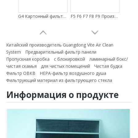
G4 Картонный фильтр с активированным углем Предварительный фильтр со складчатым углем
F5 F6 F7 F8 F9 Производитель карманных фильтрующих материалов
Китайский производитель Guangdong Vite Air Clean
System
Предварительный фильтр панели
Пропускная коробка
с блокировкой
ламинарный бокс/
чистая скамья
для чистых помещений
Чистая будка
Фильтр ОВКВ
HEPA-фильтр воздушного душа
Фильтрующий материал из фильтрующего стекла
Информация о продукте
Однослойный карманный фильтрующий материал с подложкой из ламинированной металлической сетки