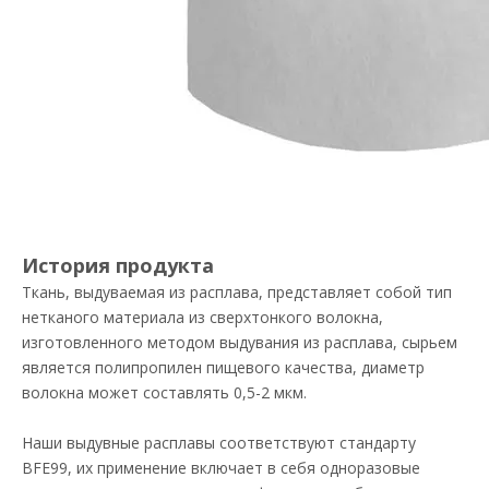
Мелтблаун Высококачественный 100% Полипропилен PP Ткань Мелтблаун Белый
Промышленный нейлоновый сетчатый предварительный фильтр
История продукта
Ткань, выдуваемая из расплава, представляет собой тип
нетканого материала из сверхтонкого волокна,
изготовленного методом выдувания из расплава, сырьем
является полипропилен пищевого качества, диаметр
Сырье из расплавленной ткани для карманных фильтрующих материалов
Воздушный фильтр сетки нейлона сопротивления кислоты и алкалиа Washable Pre для системы воздуха чистой
волокна может составлять 0,5-2 мкм.
Наши выдувные расплавы соответствуют стандарту
BFE99, их применение включает в себя одноразовые