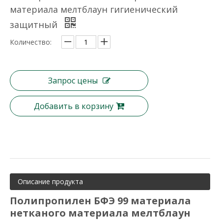
материала мелтблаун гигиенический
защитный
Моющийся материал для воздушного фильтра из синтетического волокна
Сетчатый фильтр из нейлона из нержавеющей стали
Количество:
Запрос цены
Добавить в корзину
Описание продукта
Может быть моющийся фильтр из нейлоновой сетки Gn Pre Air Filter
Хорошее качество BFE99 фильтр Meltblown/мельтблаун нетканого материала
Полипропилен БФЭ 99 материала
нетканого материала мелтблаун