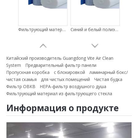
Фильтрующий материал синий моющийся предварительный фильтр грубой фильтрации
Синий и белый полиэфирный фильтрующий материал/фильтрующий материал предварительной эффективности
Китайский производитель Guangdong Vite Air Clean
System
Предварительный фильтр панели
Пропускная коробка
с блокировкой
ламинарный бокс/
чистая скамья
для чистых помещений
Чистая будка
Фильтр ОВКВ
HEPA-фильтр воздушного душа
Фильтрующий материал из фильтрующего стекла
Информация о продукте
EU2 EU3 EU4 Промышленное загрязнение воздуха Сырой хлопок Фильтр грубой очистки Рулонный предварительный воздушный фильтр
Горячая продажа новых рулонных носителей для фильтров кондиционирования воздуха MERV