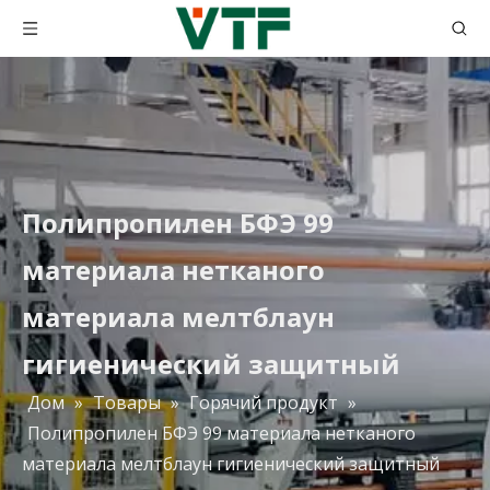
Полипропилен БФЭ 99
материала нетканого
материала мелтблаун
гигиенический защитный
Дом
»
Товары
»
Горячий продукт
»
Полипропилен БФЭ 99 материала нетканого
H10 H11 H12 H13 H14 Очиститель воздуха Hepa Фильтрующий материал Бумага из стекловолокна
Фильтровальная бумага из стекловолокна ХЭПА 0,3 фильтр Хепа складчатой ​​фильтровальной бумаги микрона Хепа 99,99%
материала мелтблаун гигиенический защитный